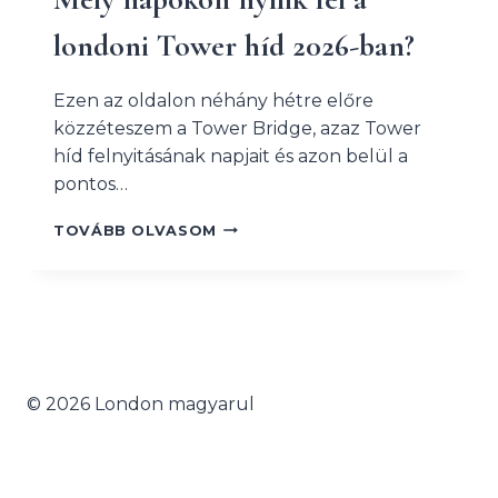
londoni Tower híd 2026-ban?
Ezen az oldalon néhány hétre előre
közzéteszem a Tower Bridge, azaz Tower
híd felnyitásának napjait és azon belül a
pontos…
MELY
TOVÁBB OLVASOM
NAPOKON
NYÍLIK
FEL
A
LONDONI
TOWER
HÍD
© 2026 London magyarul
2026-
BAN?