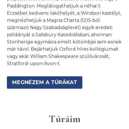
Paddington. Meglátogathatjuk a néhai II.
Erzsébet kedvenc lakóhelyét, a Windsori kastélyt,
megnézhetjük a Magna Charta (1215-ből
származó Nagy Szabadságlevél) egyik eredeti
példányát a Salisbury Katedrálisban, ahonnan
Stonhenge egymásra emelt kőtömbjei sem esnek
már távol. Bejárhatjuk Oxford híres kollégiumait
vagy akár William Shakespeare szülővárosát,
Stratford-upon-Avon-t.
MEGNÉZEM A TÚRÁKAT
Túráim