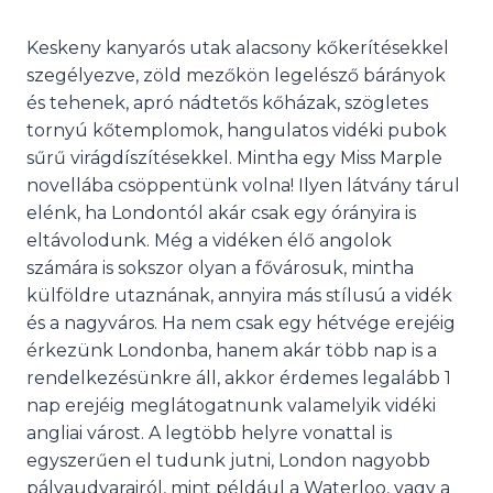
Keskeny kanyarós utak alacsony kőkerítésekkel
szegélyezve, zöld mezőkön legelésző bárányok
és tehenek, apró nádtetős kőházak, szögletes
tornyú kőtemplomok, hangulatos vidéki pubok
sűrű virágdíszítésekkel. Mintha egy Miss Marple
novellába csöppentünk volna! Ilyen látvány tárul
elénk, ha Londontól akár csak egy órányira is
eltávolodunk. Még a vidéken élő angolok
számára is sokszor olyan a fővárosuk, mintha
külföldre utaznának, annyira más stílusú a vidék
és a nagyváros. Ha nem csak egy hétvége erejéig
érkezünk Londonba, hanem akár több nap is a
rendelkezésünkre áll, akkor érdemes legalább 1
nap erejéig meglátogatnunk valamelyik vidéki
angliai várost. A legtöbb helyre vonattal is
egyszerűen el tudunk jutni, London nagyobb
pályaudvarairól, mint például a Waterloo, vagy a