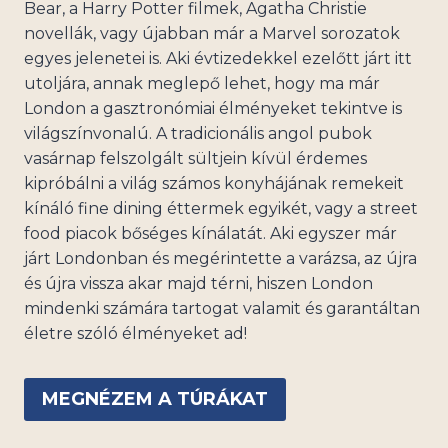
Bear, a Harry Potter filmek, Agatha Christie
novellák, vagy újabban már a Marvel sorozatok
egyes jelenetei is. Aki évtizedekkel ezelőtt járt itt
utoljára, annak meglepő lehet, hogy ma már
London a gasztronómiai élményeket tekintve is
világszínvonalú. A tradicionális angol pubok
vasárnap felszolgált sültjein kívül érdemes
kipróbálni a világ számos konyhájának remekeit
kínáló fine dining éttermek egyikét, vagy a street
food piacok bőséges kínálatát. Aki egyszer már
járt Londonban és megérintette a varázsa, az újra
és újra vissza akar majd térni, hiszen London
mindenki számára tartogat valamit és garantáltan
életre szóló élményeket ad!
MEGNÉZEM A TÚRÁKAT