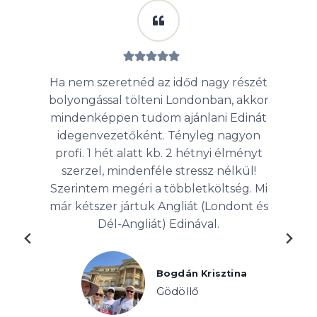
tne pár
Ha nem szeretnéd az időd nagy részét
Egy i
engeteg
bolyongással tölteni Londonban, akkor
töltö
tással,
mindenképpen tudom ajánlani Edinát
elju
önöm /
idegenvezetőként. Tényleg nagyon
mind
 a
profi. 1 hét alatt kb. 2 hétnyi élményt
Nélkül
szerzel, mindenféle stressz nélkül!
ez ne
Szerintem megéri a többletköltség. Mi
az id
már kétszer jártuk Angliát (Londont és
min
 Marcsi
Dél-Angliát) Edinával.
vendé
a
Bogdán Krisztina
ér
Gödöllő
u