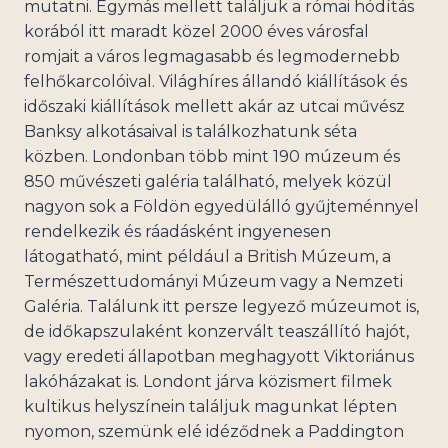
mutatni. Egymás mellett találjuk a római hódítás
korából itt maradt közel 2000 éves városfal
romjait a város legmagasabb és legmodernebb
felhőkarcolóival. Világhíres állandó kiállítások és
időszaki kiállítások mellett akár az utcai művész
Banksy alkotásaival is találkozhatunk séta
közben. Londonban több mint 190 múzeum és
850 művészeti galéria található, melyek közül
nagyon sok a Földön egyedülálló gyűjteménnyel
rendelkezik és ráadásként ingyenesen
látogatható, mint például a British Múzeum, a
Természettudományi Múzeum vagy a Nemzeti
Galéria. Találunk itt persze legyező múzeumot is,
de időkapszulaként konzervált teaszállító hajót,
vagy eredeti állapotban meghagyott Viktoriánus
lakóházakat is. Londont járva közismert filmek
kultikus helyszínein találjuk magunkat lépten
nyomon, szemünk elé idéződnek a Paddington