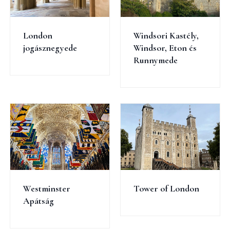
London
Windsori Kastély,
jogásznegyede
Windsor, Eton és
Runnymede
Westminster
Tower of London
Apátság