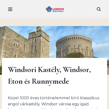
Skip
to
content
Windsori Kastély, Windsor,
Eton és Runnymede
Közel 1000 éves történelemmel bíró klasszikus
angol várkastély. Windsor városa egy igazi