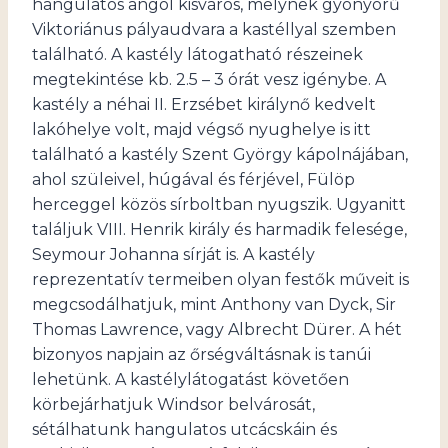
hangulatos angol kisváros, melynek gyönyörű
Viktoriánus pályaudvara a kastéllyal szemben
található. A kastély látogatható részeinek
megtekintése kb. 2.5 – 3 órát vesz igénybe. A
kastély a néhai II. Erzsébet királynő kedvelt
lakóhelye volt, majd végső nyughelye is itt
található a kastély Szent György kápolnájában,
ahol szüleivel, húgával és férjével, Fülöp
herceggel közös sírboltban nyugszik. Ugyanitt
találjuk VIII. Henrik király és harmadik felesége,
Seymour Johanna sírját is. A kastély
reprezentatív termeiben olyan festők műveit is
megcsodálhatjuk, mint Anthony van Dyck, Sir
Thomas Lawrence, vagy Albrecht Dürer. A hét
bizonyos napjain az őrségváltásnak is tanúi
lehetünk. A kastélylátogatást követően
körbejárhatjuk Windsor belvárosát,
sétálhatunk hangulatos utcácskáin és