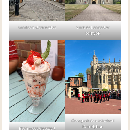
windsori utcarészlet
York és Lancaster
tornyok
Őrségváltás a Windsori
Kastélyban
Eton Mess desszert