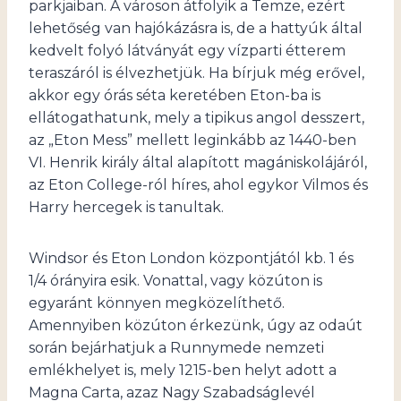
parkjaiban. A városon átfolyik a Temze, ezért
lehetőség van hajókázásra is, de a hattyúk által
kedvelt folyó látványát egy vízparti étterem
teraszáról is élvezhetjük. Ha bírjuk még erővel,
akkor egy órás séta keretében Eton-ba is
ellátogathatunk, mely a tipikus angol desszert,
az „Eton Mess” mellett leginkább az 1440-ben
VI. Henrik király által alapított magániskolájáról,
az Eton College-ról híres, ahol egykor Vilmos és
Harry hercegek is tanultak.
Windsor és Eton London központjától kb. 1 és
1/4 órányira esik. Vonattal, vagy közúton is
egyaránt könnyen megközelíthető.
Amennyiben közúton érkezünk, úgy az odaút
során bejárhatjuk a Runnymede nemzeti
emlékhelyet is, mely 1215-ben helyt adott a
Magna Carta, azaz Nagy Szabadságlevél