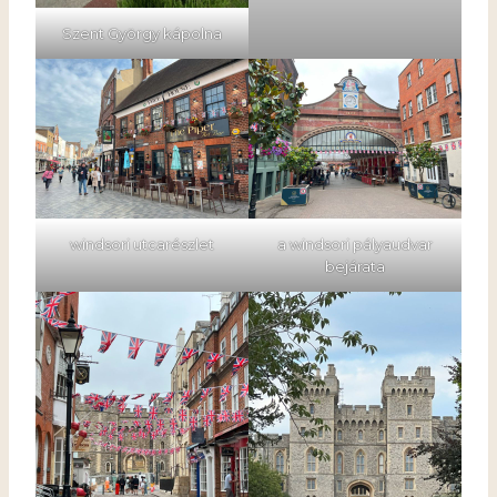
Szent György kápolna
windsori utcarészlet
a windsori pályaudvar
bejárata