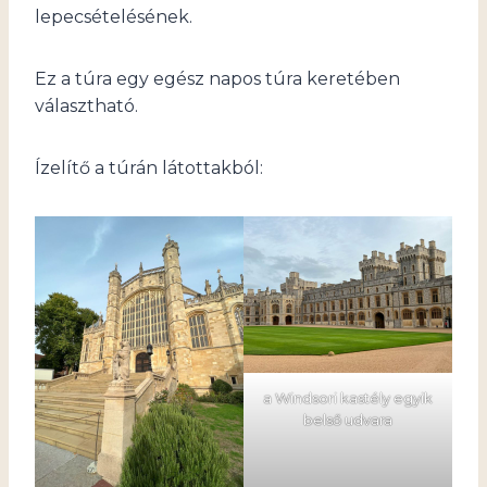
lepecsételésének.
Ez a túra egy egész napos túra keretében
választható.
Ízelítő a túrán látottakból:
a Windsori kastély egyik
belső udvara